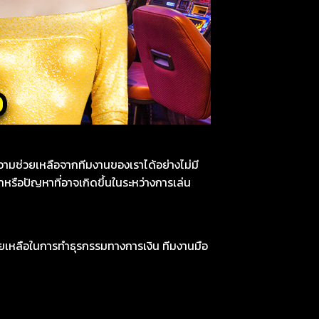
ความช่วยเหลือจากทีมงานของเราได้อย่างไม่มี
าหรือปัญหาที่อาจเกิดขึ้นในระหว่างการเล่น
่วยเหลือในการทำธุรกรรมทางการเงิน ทีมงานมือ