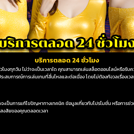
บริการตลอด 24 ชั่วโมง
ชั่วโมงทุกวัน ไม่ว่าจะเป็นเวลาใด คุณสามารถเล่นสล็อตออนไลน์หรือรับ
ประสบการณ์การเล่นเกมที่ลื่นไหลและต่อเนื่อง โดยไม่ต้องกังวลเรื่องเวล
าจะเป็นการแก้ไขปัญหาทางเทคนิค ข้อมูลเกี่ยวกับโปรโมชั่น หรือการช
้อสงสัยของคุณตลอดเวลา