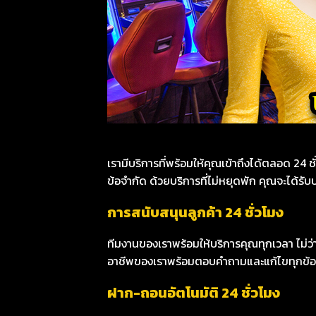
เรามีบริการที่พร้อมให้คุณเข้าถึงได้ตลอด 24 
ข้อจำกัด ด้วยบริการที่ไม่หยุดพัก คุณจะได้รับ
การสนับสนุนลูกค้า 24 ชั่วโมง
ทีมงานของเราพร้อมให้บริการคุณทุกเวลา ไม่ว่
อาชีพของเราพร้อมตอบคำถามและแก้ไขทุกข
ฝาก-ถอนอัตโนมัติ 24 ชั่วโมง