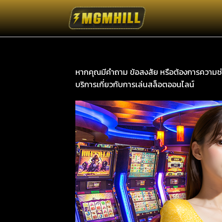
หากคุณมีคำถาม ข้อสงสัย หรือต้องการความช่ว
บริการเกี่ยวกับการเล่นสล็อตออนไลน์