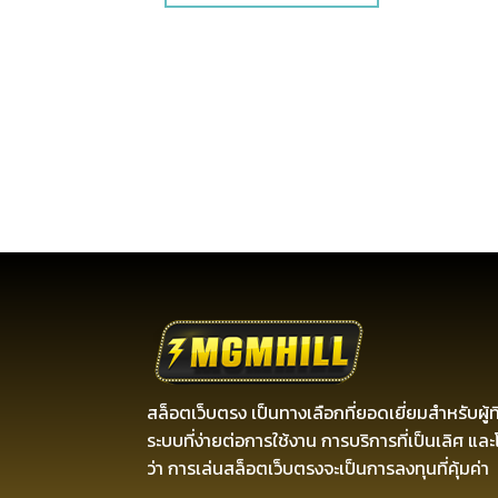
สล็อตเว็บตรง เป็นทางเลือกที่ยอดเยี่ยมสำหรับผู้
ระบบที่ง่ายต่อการใช้งาน การบริการที่เป็นเลิศ แล
ว่า การเล่นสล็อตเว็บตรงจะเป็นการลงทุนที่คุ้มค่า