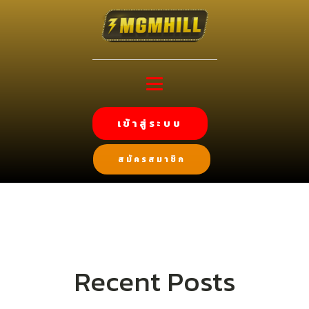
เข้าสู่ระบบ
สมัครสมาชิก
Recent Posts