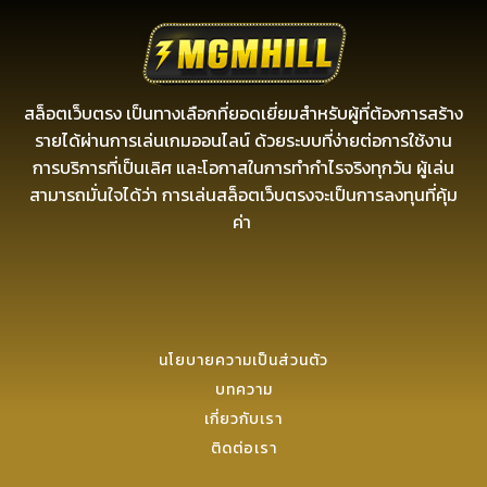
สล็อตเว็บตรง เป็นทางเลือกที่ยอดเยี่ยมสำหรับผู้ที่ต้องการสร้าง
รายได้ผ่านการเล่นเกมออนไลน์ ด้วยระบบที่ง่ายต่อการใช้งาน
การบริการที่เป็นเลิศ และโอกาสในการทำกำไรจริงทุกวัน ผู้เล่น
สามารถมั่นใจได้ว่า การเล่นสล็อตเว็บตรงจะเป็นการลงทุนที่คุ้ม
ค่า
นโยบายความเป็นส่วนตัว
บทความ
เกี่ยวกับเรา
ติดต่อเรา