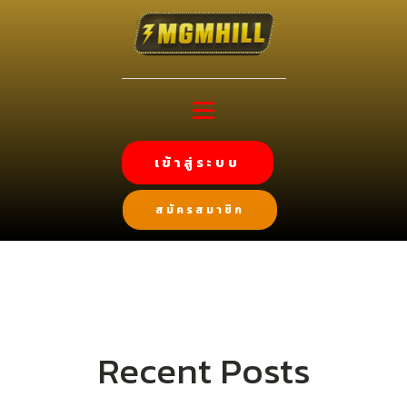
เข้าสู่ระบบ
สมัครสมาชิก
Recent Posts